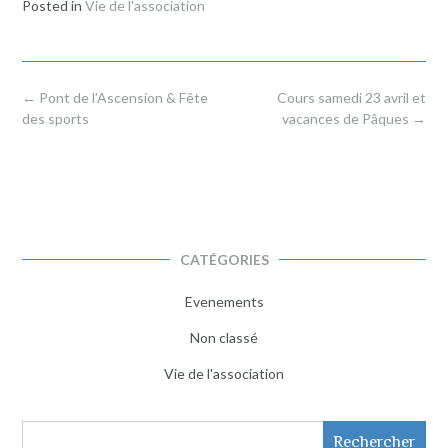
Posted in
Vie de l'association
Post
←
Pont de l’Ascension & Fête
Cours samedi 23 avril et
navigation
des sports
vacances de Pâques
→
CATÉGORIES
Evenements
Non classé
Vie de l'association
Rechercher