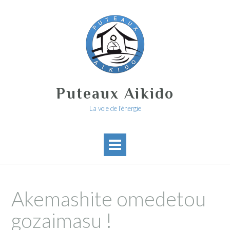
Skip
to
content
Puteaux Aikido
La voie de l'énergie
Akemashite omedetou
gozaimasu !