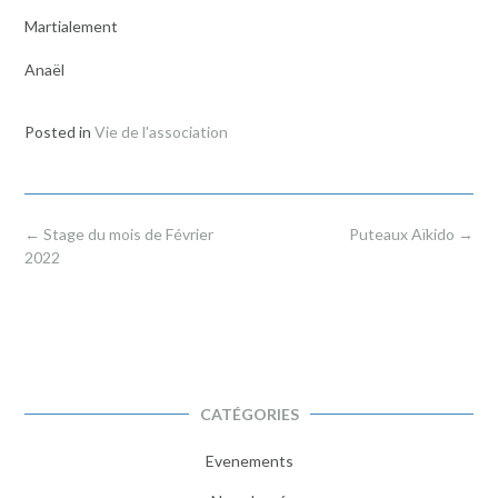
Martialement
Anaël
Posted in
Vie de l'association
Post
←
Stage du mois de Février
Puteaux Aïkido
→
navigation
2022
CATÉGORIES
Evenements