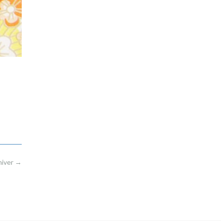
hiver
→