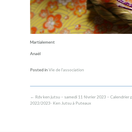
Martialement
Anaël
Posted in
Vie de l'association
Post
←
Rdv ken jutsu – samedi 11 février 2023 – Calendrier 
navigation
2022/2023- Ken Jutsu à Puteaux